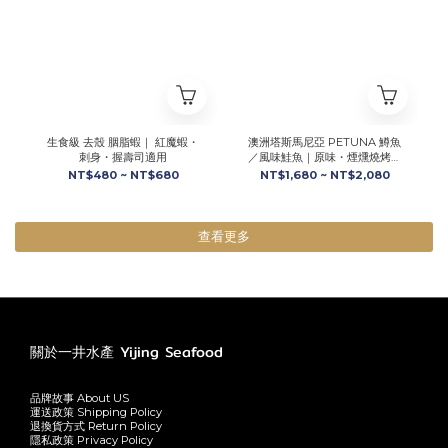
生食級 去殼 胭脂蝦｜ 紅魔蝦・
澳洲塔斯馬尼亞 PETUNA 鱒魚
刺身・握壽司適用
／風味鮭魚｜原味・煙燻燒烤・
番茄羅勒
NT$480 ~ NT$680
NT$1,680 ~ NT$2,080
查看更多
關於一井水產 Yijing Seafood
品牌故事 About US
運送政策 Shipping Policy
退換貨方式 Return Policy
隱私政策 Privacy Policy