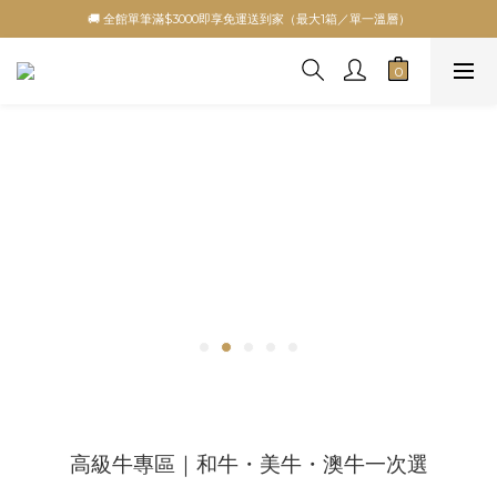
🚚 全館單筆滿$3000即享免運送到家（最大1箱／單一溫層）
高級牛專區｜和牛・美牛・澳牛一次選