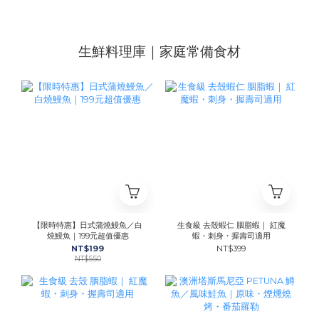
生鮮料理庫｜家庭常備食材
【限時特惠】日式蒲燒鰻魚／白
生食級 去殼蝦仁 胭脂蝦｜ 紅魔
燒鰻魚｜199元超值優惠
蝦・刺身・握壽司適用
NT$199
NT$399
NT$550