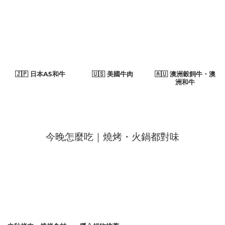
🇯🇵 日本A5和牛
🇺🇸 美國牛肉
🇦🇺 澳洲穀飼牛・澳
洲和牛
今晚怎麼吃｜燒烤・火鍋都對味