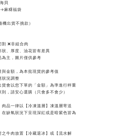
北海貝
 →麻糬福袋
隨機出貨不挑款）
割 ❌非組合肉
形狀、厚度、油花皆有差異
品為主，圖片僅供參考
量與金額，為本批現貨的參考值
應狀況調整
出貨會以您下單的「金額」為準進行秤重
原則，請安心選購（只會多不會少）
，肉品一律以【冷凍溫層】凍溫層寄送
，在缺氧狀況下呈現深紅或是暗紫色皆為
封之牛肉放置【冷藏退冰】或【流水解