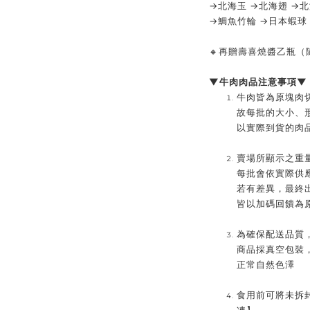
→北海玉 →北海翅 →
→鯛魚竹輪 →日本蝦球
🔸
再贈壽喜燒醬乙瓶（
▼牛肉肉品注意事項▼
牛肉皆為原塊肉切
故每批的大小、
以實際到貨的肉
賣場所顯示之重
每批會依實際供
若有差異，最終
皆以加碼回饋為
為確保配送品質
商品採真空包裝
正常自然色澤
食用前可將未拆
凍】