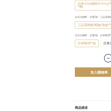
日本A5火鍋肉片100g*1
*1瓶
台式火鍋料，任選1款
: 三記花枝
三記花枝餃/蝦餃/魚餃*
日式火鍋料，任選1款
: 日本蝦球
日本蝦球*1包
日本
加入購物車
商品描述