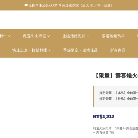
🚚 全館單筆滿$3000即享免運送到家（最大1箱／單一溫層）
5和牛
嚴選牛肉專區
生猛活體海鮮
嚴選雞豬鴨羊
快速上桌・輕鬆料理
季節限定・送禮佳品
所有商品
【限量】壽喜燒火
指定分類，【本島】全館單一
指定分類，【外島】全館單一
NT$1,212
精選火鍋肉片，3款各1+壽喜燒
+ 壽喜燒醬*1瓶