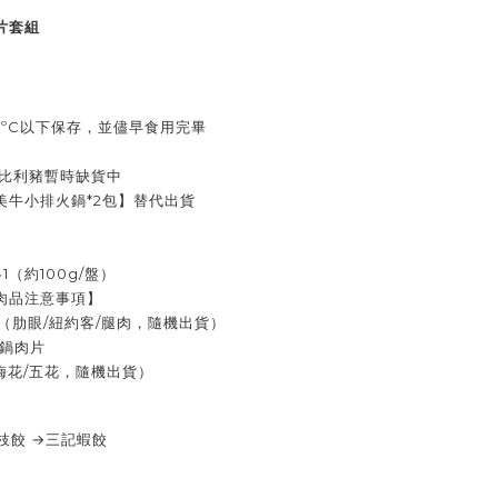
片套組
18ºC以下保存，並儘早食用完畢
伊比利豬暫時缺貨中
美牛小排火鍋*2包】替代出貨
1（約100g/盤）
肉品注意事項】
（肋眼/紐約客/腿肉，隨機出貨）
火鍋肉片
梅花/五花，隨機出貨）
枝餃 →三記蝦餃