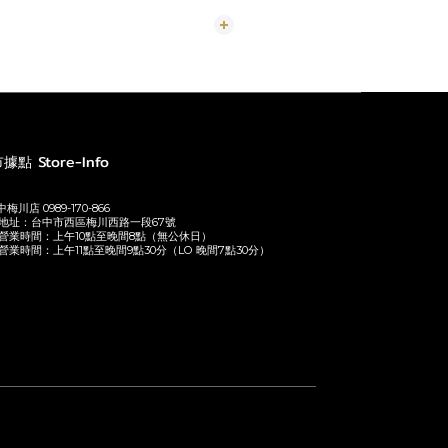
據點 Store-Info
梅川店 0989-170-866
地址：台中市西區梅川西路一段67號
營業時間：上午10點至晚間8點（無公休日）
營業時間：上午11點至晚間9點30分（LO 晚間7點30分）