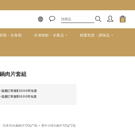
蝦類・生食蝦
冷凍海鮮・水產品
精選乾貨・調味品
立即購買
鍋肉片套組
溫層訂單滿$3000即免運
溫層訂單滿$5000即免運
醬
: 日本A5火鍋肉片100g*1包 + 美牛小排火鍋片100g*2包