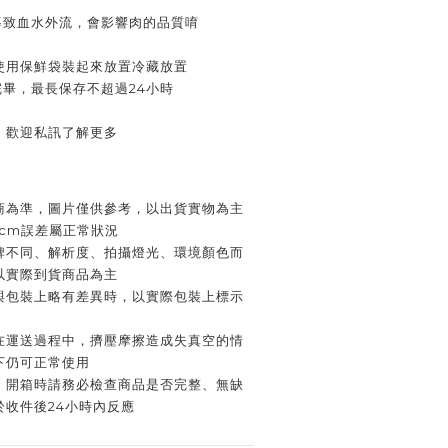
導致血水外流，會影響肉的品質唷
使用保鮮袋裝起來放置冷藏放置
完畢，最長保存不超過24小時
，歡迎私訊了解更多
商為準，圖片僅供參考，以出貨實物為主
4cm誤差屬正常狀況
牌不同、解析度、拍攝燈光、環境顏色而
以實際到貨商品為主
與包裝上略有差異時，以實際包裝上標示
在運送過程中，擠壓摩擦造成失真空的情
下仍可正常使用
，開箱時請務必檢查商品是否完整、無缺
於收件後24小時內反應