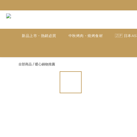
新品上市・熱銷必買
中秋烤肉・燒烤食材
🇯🇵 日本A
全部商品
/
暖心鍋物推薦