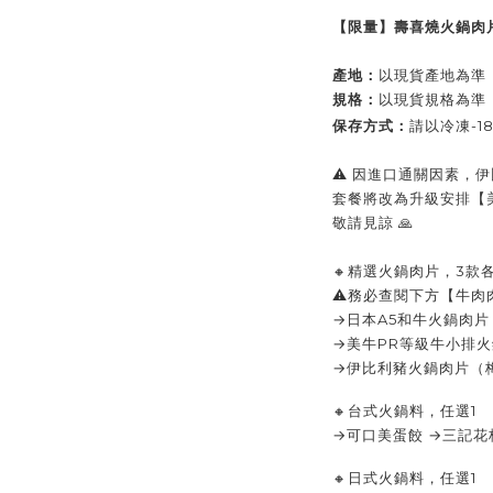
【限量】壽喜燒火鍋肉
產地：
以現貨產地為準
規格：
以現貨規格為準
保存方式：
請以
冷凍-
⚠️ 因進口通關因素，
套餐將改為升級安排【
敬請見諒 🙏
🔸精選火鍋肉片，3款各
⚠務必查閱下方【牛肉
→日本A5和牛火鍋肉片
→美牛PR等級牛小排
→伊比利豬火鍋肉片（
🔸台式火鍋料，任選1
→可口美蛋餃 →三記花
🔸日式火鍋料，
任選1