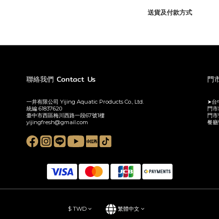
送貨及付款方式
聯絡我們 Contact Us
門市
一井有限公司 Yijing Aquatic Products Co., Ltd.
➤台中
統編 61837620
門市
臺中市西區梅川西路一段67號1樓
門市
yijingfresh@gmail.com
餐廳
$
TWD
繁體中文