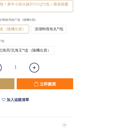
包 + 美牛小排火鍋片100g*2包 + 壽喜燒醬
餃/蝦餃/魚餃*1盒（隨機出貨）
1盒（隨機出貨）
澎湖狗母魚丸*1包
*1包
北海貝/北海玉*1盒（隨機出貨）
立即購買
加入追蹤清單