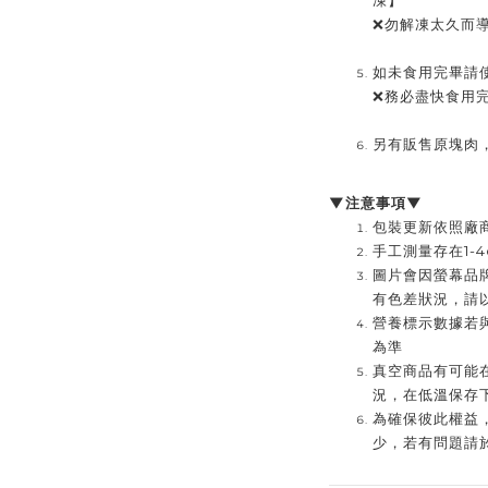
❌勿解凍太久而
如未食用完畢請
❌務必盡快食用
另有販售原塊肉
▼注意事項▼
包裝更新依照廠
手工測量存在1-
圖片會因螢幕品
有色差狀況，請
營養標示數據若
為準
真空商品有可能
況，在低溫保存
為確保彼此權益
少，若有問題請