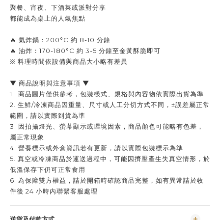
聚餐、宵夜、下酒菜或派對分享
都能成為桌上的人氣焦點
🔥 氣炸鍋：
200°C 約 8-10 分鐘
🔥 油炸：
170-180°C 約 3-5 分鐘
至金黃酥脆即可
※ 料理時間依設備與商品大小略有差異
▼ 商品說明與注意事項 ▼
1. 商品圖片僅供參考，包裝樣式、規格與內容物依實際出貨為準
2. 生鮮/冷凍商品因重量、尺寸或人工分切方式不同，±誤差屬正常
範圍，請以實際到貨為準
3. 因拍攝燈光、螢幕顯示或環境因素，商品顏色可能略有色差，
屬正常現象
4. 營養標示或外盒資訊若有更新，請以實際包裝標示為準
5. 真空或冷凍商品於運送過程中，可能因擠壓產生失真空情形，於
低溫保存下仍可正常食用
6. 為保障雙方權益，請於開箱時確認商品完整，如有異常請於收
件後 24 小時內聯繫客服處理
送貨及付款方式