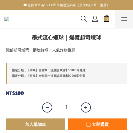
🚚 全館單筆滿$3000即享免運送到家（最大1箱／單一溫層）
墨式流心蝦球｜爆漿起司蝦球
濃郁起司爆漿・酥脆鮮蝦・人氣炸物推薦
指定分類，【本島】全館單一溫層訂單滿$3000即免運
指定分類，【外島】全館單一溫層訂單滿$5000即免運
NT$180
加入購物車
立即購買