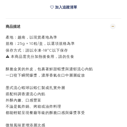
加入追蹤清單
商品描述
產地：
越南，以現貨產地為準
規格：25g × 10粒/盒，
以選項規格為準
保存方式：
請以
冷凍-18ºC以下保存
⚠️ 本商品需充分加熱後食用，請勿生食
酥脆金黃的外皮，包裹著鮮甜蝦漿與濃郁流心內餡
一口咬下瞬間爆漿，濃厚香氣在口中層層綻放
墨式流心蝦球以蝦仁製成扎實外層
搭配特調香濃流心內餡
外酥內嫩、口感豐富
不論是氣炸鍋、烤箱或油炸料理
都能輕鬆呈現餐廳等級的酥脆口感與爆漿享受
微辣風味更增添層次感