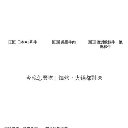
🇯🇵 日本A5和牛
🇺🇸 美國牛肉
🇦🇺 澳洲穀飼牛・澳
洲和牛
今晚怎麼吃｜燒烤・火鍋都對味