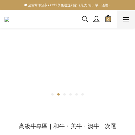
🚚 全館單筆滿$3000即享免運送到家（最大1箱／單一溫層）
高級牛專區｜和牛・美牛・澳牛一次選