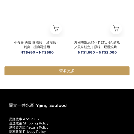
生食級 去殼 胭脂蝦｜ 紅魔蝦・
澳洲塔斯馬尼亞 PETUNA 鱒魚
刺身・握壽司適用
／風味鮭魚｜原味・煙燻燒烤・
番茄羅勒
NT$480 ~ NT$680
NT$1,680 ~ NT$2,080
查看更多
關於一井水產 Yijing Seafood
品牌故事 About US
運送政策 Shipping Policy
退換貨方式 Return Policy
隱私政策 Privacy Policy