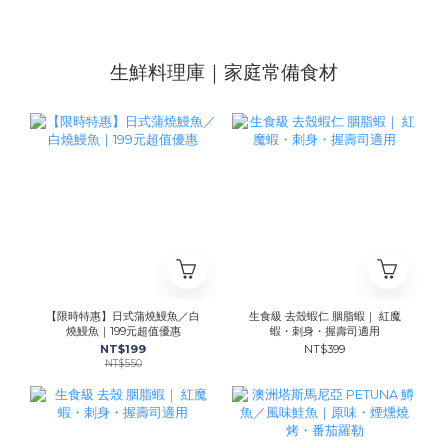
生鮮料理庫｜家庭常備食材
【限時特惠】日式蒲燒鰻魚／白
生食級 去殼蝦仁 胭脂蝦｜ 紅魔
燒鰻魚｜199元超值優惠
蝦・刺身・握壽司適用
NT$199
NT$399
NT$550