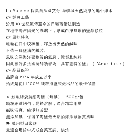
La Baleine 採集自法國艾哥-摩特城天然純淨的地中海水
👉 製鹽工藝
沿用 18 世紀流傳至今的日曬蒸餾法製造
在地中海岸陽光的曝曬下，形成白淨無瑕的鹽晶顆粒
👉
風味特色
粗粒在口中咬碎後，釋放出天然的鹹味
不帶一絲鹽滷的鹹苦。
風味充滿海洋礦物質的氣息，濃郁且純粹
因此被許多法國廚師讚譽為「具有靈魂的鹽」（L'Ame du sel）
👉
品質保證
品牌自 1934 年成立以來
始終是使用 100% 純粹海鹽製做出品的最佳保證
🔸 鯨魚牌袋裝細海鹽（無碘），500g/包
顆粒細緻均勻，易於溶解，適合精準用量
鹹味清爽、純淨無苦澀
無添加碘，保留了海鹽最天然的海洋礦物質風味
🍽️ 萬用型日常鹽
最適合用於中式或台菜烹調、烘焙