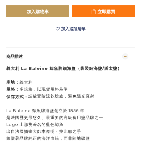
加入購物車
立即購買
加入追蹤清單
商品描述
義大利 La Baleine 鯨魚牌細海鹽（袋裝細海鹽/猶太鹽）
產地：
義大利
規格：
多規格，
以現貨規格為準
請放置陰涼乾燥處，避免陽光直射
保存方式：
La Baleine 鯨魚牌海鹽創立於 1856 年
是法國歷史最悠久、最重要的高級食用鹽品牌之一
Logo 上那隻著名的藍色鯨魚
出自法國插畫大師本傑明・拉比耶之手
象徵著品牌純正的海洋血統，而非陸地礦鹽