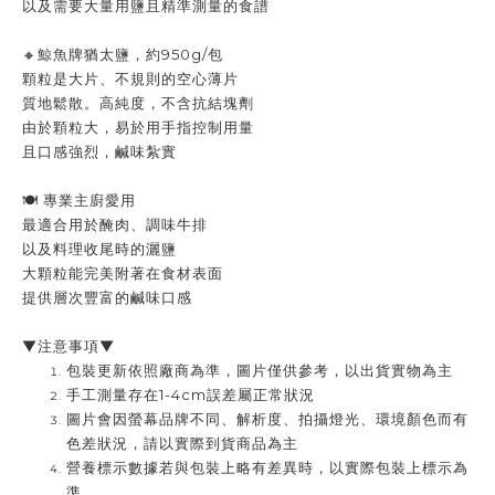
以及需要大量用鹽且精準測量的食譜
🔸鯨魚牌猶太鹽，約950g/包
顆粒是大片、不規則的空心薄片
質地鬆散。高純度，不含抗結塊劑
由於顆粒大，易於用手指控制用量
且口感強烈，鹹味紮實
🍽️
專業主廚愛用
最適合用於醃肉、調味牛排
以及料理收尾時的灑鹽
大顆粒能完美附著在食材表面
提供層次豐富的鹹味口感
▼注意事項▼
包裝更新依照廠商為準，圖片僅供參考，以出貨實物為主
手工測量存在1-4cm誤差屬正常狀況
圖片會因螢幕品牌不同、解析度、拍攝燈光、環境顏色而有
色差狀況，請以實際到貨商品為主
營養標示數據若與包裝上略有差異時，以實際包裝上標示為
準