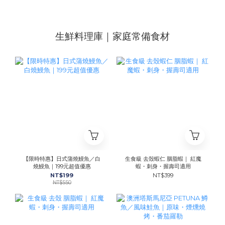
生鮮料理庫｜家庭常備食材
【限時特惠】日式蒲燒鰻魚／白
生食級 去殼蝦仁 胭脂蝦｜ 紅魔
燒鰻魚｜199元超值優惠
蝦・刺身・握壽司適用
NT$199
NT$399
NT$550