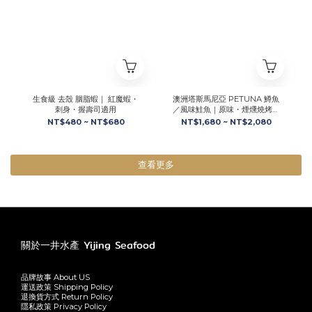
生食級 去殼 胭脂蝦｜ 紅魔蝦・
澳洲塔斯馬尼亞 PETUNA 鱒魚
刺身・握壽司適用
／風味鮭魚｜原味・煙燻燒烤・
番茄羅勒
NT$480 ~ NT$680
NT$1,680 ~ NT$2,080
查看更多
關於一井水產 Yijing Seafood
品牌故事 About US
運送政策 Shipping Policy
退換貨方式 Return Policy
隱私政策 Privacy Policy