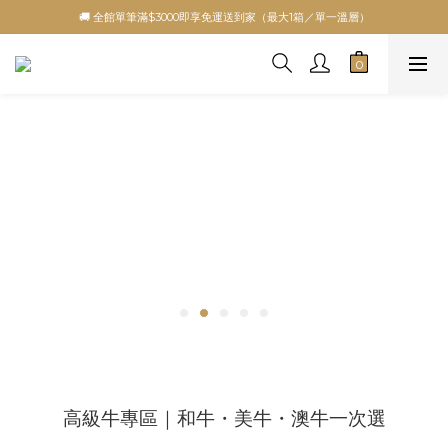
🚚 全館單筆滿$3000即享免運送到家（最大1箱／單一溫層）
高級牛專區｜和牛・美牛・澳牛一次選