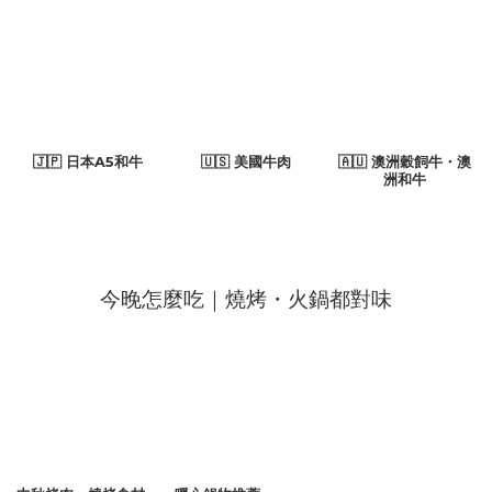
🇯🇵 日本A5和牛
🇺🇸 美國牛肉
🇦🇺 澳洲穀飼牛・澳
洲和牛
今晚怎麼吃｜燒烤・火鍋都對味