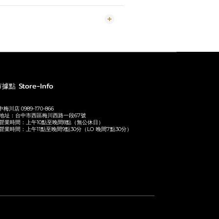
據點 Store-Info
梅川店 0989-170-866
地址：台中市西區梅川西路一段67號
營業時間：上午10點至晚間8點（無公休日）
營業時間：上午11點至晚間9點30分（LO 晚間7點30分）