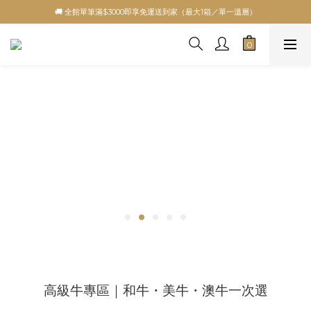
🚚 全館單筆滿$3000即享免運送到家（最大1箱／單一溫層）
高級牛專區｜和牛・美牛・澳牛一次選