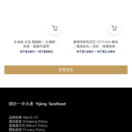
生食級 去殼 胭脂蝦｜ 紅魔蝦・
澳洲塔斯馬尼亞 PETUNA 鱒魚
刺身・握壽司適用
／風味鮭魚｜原味・煙燻燒烤・
番茄羅勒
NT$480 ~ NT$680
NT$1,680 ~ NT$2,080
查看更多
關於一井水產 Yijing Seafood
品牌故事 About US
運送政策 Shipping Policy
退換貨方式 Return Policy
隱私政策 Privacy Policy