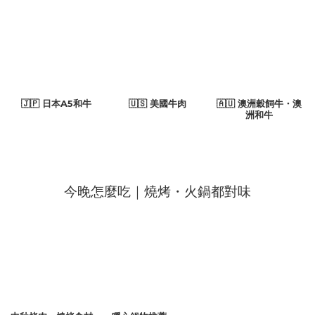
🇯🇵 日本A5和牛
🇺🇸 美國牛肉
🇦🇺 澳洲穀飼牛・澳
洲和牛
今晚怎麼吃｜燒烤・火鍋都對味