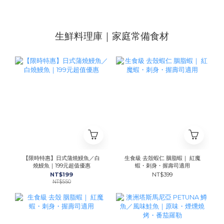
生鮮料理庫｜家庭常備食材
【限時特惠】日式蒲燒鰻魚／白
生食級 去殼蝦仁 胭脂蝦｜ 紅魔
燒鰻魚｜199元超值優惠
蝦・刺身・握壽司適用
NT$199
NT$399
NT$550