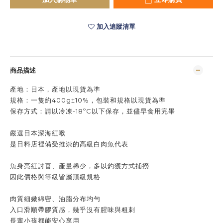
加入追蹤清單
商品描述
產地：
日本，
產地以現貨為準
規格：
一隻約400g±10%，包裝和規格以現貨為準
保存方式：
請以冷凍-18ºC以下保存，並儘早食用完畢
嚴選日本深海紅喉
是日料店裡備受推崇的高級白肉魚代表
魚身亮紅討喜、產量稀少，多以釣獲方式捕撈
因此價格與等級皆屬頂級規格
肉質細嫩綿密、油脂分布均勻
入口滑順帶膠質感，幾乎沒有腥味與粗刺
長輩小孩都能安心享用