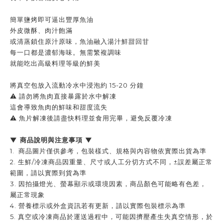
簡單鹽烤即可逼出豐厚魚油
外皮微酥、肉汁飽滿
或清蒸鎖住原汁原味，魚油融入湯汁鮮甜回甘
每一口都是濃郁海味。無需繁複調味
就能吃出高級料理等級的鮮美
將真空包放入流動冷水中浸泡約 15-20 分鐘
⚠️ 請勿將魚肉直接暴露於水中解凍
這會導致魚肉的鮮味和甜度流失
⚠️ 魚片解凍後請盡快料理並食用完畢，避免反覆冷凍
▼ 商品說明與注意事項 ▼
1. 商品圖片僅供參考，包裝樣式、規格與內容物依實際出貨為準
2. 生鮮/冷凍商品因重量、尺寸或人工分切方式不同，±誤差屬正常
範圍，請以實際到貨為準
3. 因拍攝燈光、螢幕顯示或環境因素，商品顏色可能略有色差，
屬正常現象
4. 營養標示或外盒資訊若有更新，請以實際包裝標示為準
5. 真空或冷凍商品於運送過程中，可能因擠壓產生失真空情形，於