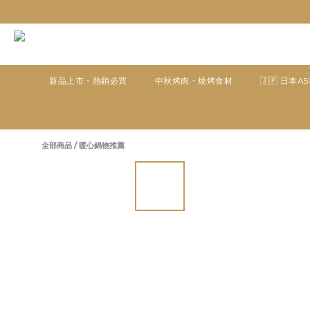
新品上市・熱銷必買
中秋烤肉・燒烤食材
🇯🇵 日本A
全部商品
/
暖心鍋物推薦