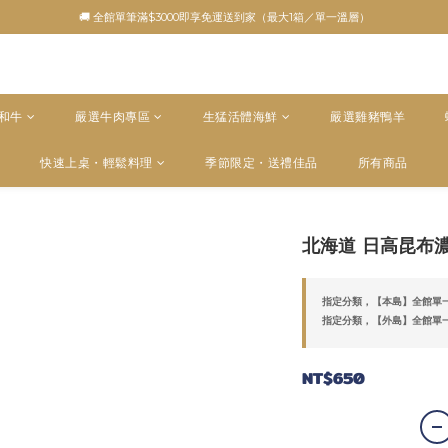
🚚 全館單筆滿$3000即享免運送到家（最大1箱／單一溫層）
5和牛
嚴選牛肉專區
生猛活體海鮮
嚴選雞豬鴨羊
快速上桌・輕鬆料理
季節限定・送禮佳品
所有商品
北海道 日高昆布
指定分類，【本島】全館單一
指定分類，【外島】全館單一
NT$650