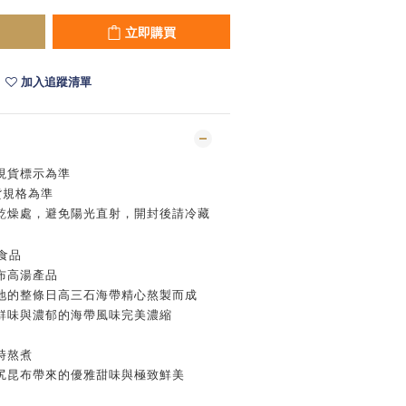
立即購買
加入追蹤清單
現貨標示為準
貨規格為準
乾燥處，避免陽光直射，開封後請冷藏
食品
布高湯產品
地的整條日高三石海帶精心熬製而成
鮮味與濃郁的海帶風味完美濃縮
時熬煮
尻昆布帶來的優雅甜味與極致鮮美