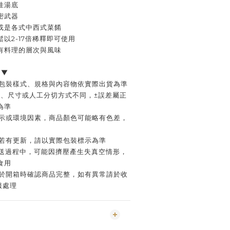
佳湯底
密武器
或是各式中西式菜餚
以2-17倍稀釋即可使用
有料理的層次與風味
 ▼
，包裝樣式、規格與內容物依實際出貨為準
重量、尺寸或人工分切方式不同，±誤差屬正
為準
顯示或環境因素，商品顏色可能略有色差，
訊若有更新，請以實際包裝標示為準
運送過程中，可能因擠壓產生失真空情形，
食用
請於開箱時確認商品完整，如有異常請於收
服處理