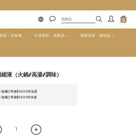
蝦類・生食蝦
冷凍海鮮・水產品
精選乾貨・調味品
立即購買
濃縮液（火鍋/高湯/調味）
溫層訂單滿$3000即免運
溫層訂單滿$5000即免運