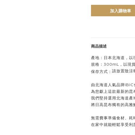
加入購物車
商品描述
產地：
日本北海道，
以
規格：
300
mL，
以現
請放置陰涼
保存方式：
由北海道人氣品牌IBIC
為您獻上這款最新的昆
我們堅持選用北海道產
將日高昆布獨有的高雅
無需費事準備食材、耗
在家中就能輕鬆享受利