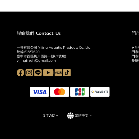
聯絡我們 Contact Us
門市
一井有限公司 Yijing Aquatic Products Co., Ltd.
➤台中
統編 61837620
門市
臺中市西區梅川西路一段67號1樓
門市
yijingfresh@gmail.com
餐廳
$
TWD
繁體中文