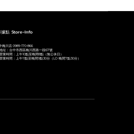
據點 Store-Info
梅川店 0989-170-866
地址：台中市西區梅川西路一段67號
營業時間：上午10點至晚間8點（無公休日）
營業時間：上午11點至晚間9點30分（LO 晚間7點30分）