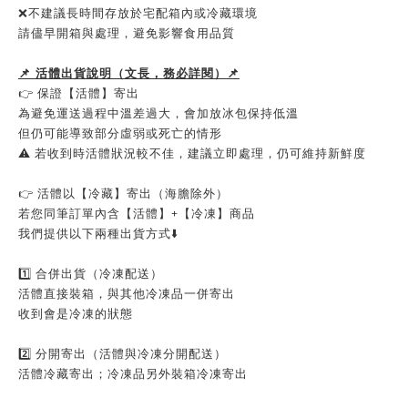
❌不建議長時間存放於宅配箱內或冷藏環境
請儘早開箱與處理，避免影響食用品質
📌 活體出貨說明（文長，務必詳閱）📌
👉 保證【活體】寄出
為避免運送過程中溫差過大，會加放冰包保持低溫
但仍可能導致部分虛弱或死亡的情形
⚠️ 若收到時活體狀況較不佳，建議立即處理，仍可維持新鮮度
👉 活體以【冷藏】寄出（海膽除外）
若您同筆訂單內含【活體】+【冷凍】商品
我們提供以下兩種出貨方式⬇️
1️⃣ 合併出貨（冷凍配送）
活體直接裝箱，與其他冷凍品一併寄出
收到會是冷凍的狀態
2️⃣ 分開寄出（活體與冷凍分開配送）
活體冷藏寄出；冷凍品另外裝箱冷凍寄出