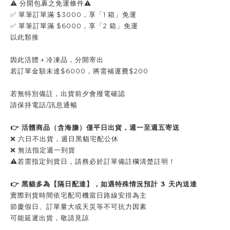
⚠️ 分開包裹之免運條件⚠️
✅ 單筆訂單滿 $3000，享「1 箱」免運
✅ 單筆訂單滿 $6000，享「2 箱」免運
以此類推
因此活體＋冷凍品，分開寄出
若訂單金額未達$6000，將需補運費$200
若無特別備註，出貨前夕會撥電確認
請保持電話/訊息通暢
👉 活體商品（含海膽）僅平日出貨，週一至週五寄送
❌ 六日不出貨，週日黑貓宅配公休
❌ 無法指定週一到貨
⚠️若需指定到貨日，請務必於訂單備註欄清楚註明！
👉 黑貓多為【隔日配達】，如遇特殊情況預計 3 天內送達
實際到貨時間依宅配司機當日路線安排為主
節慶假日、訂單量大或天災等不可抗力因素
可能延遲出貨，敬請見諒