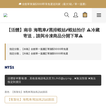
🚚 全館單筆滿$3000即享免運送到家（最大1箱／單一溫層）
【活體】南非 海戰車/黑排蝦姑/蝦姑拍仔 ⚠️冷藏
寄送，請與冷凍商品分開下單⚠️
指定分類，【本島】全館單一溫層訂單滿$3000即免運
指定分類，【外島】全館單一溫層訂單滿$5000即免運
NT$1
活體皆秤重報價，其他規格請私訊官方LINE@yijing，❌無法預留 ❌無法
指定到貨日
顏色
: 【客製化】海戰車/蝦姑私訊結賬區
【客製化】海戰車/蝦姑私訊結賬區