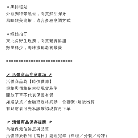
🔸黑排蝦姑
外觀獨特帶黑斑，肉質鮮甜彈牙
風味媲美龍蝦，適合多種烹調方式
🔸蝦姑拍仔
東北角野生現撈，肉質緊實鮮甜
數量稀少，海味濃郁老饕最愛
===========================
📌 活體商品注意事項 📌
活體商品為【時價供應】
規格與價格依當批現貨為準
開放下單不代表保證有貨
如遇缺貨／金額或規格異動，會聯繫+延後出貨
有疑慮者可先私訊確認現貨再下單
📌 活體商品保存提醒 📌
為確保最佳鮮度與品質
活體請於收到【當日】處理完畢（料理／分裝／冷凍）