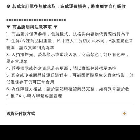
🚫 若成立訂單後無故未取，造成運費損失，將由顧客自行吸收
========================
▼ 商品說明與注意事項 ▼
1. 商品圖片僅供參考，包裝樣式、規格與內容物依實際出貨為準
2. 生鮮/冷凍商品因重量、尺寸或人工分切方式不同，±誤差屬正常
範圍，請以實際到貨為準
3. 因拍攝燈光、螢幕顯示或環境因素，商品顏色可能略有色差，
屬正常現象
4. 營養標示或外盒資訊若有更新，請以實際包裝標示為準
5. 真空或冷凍商品於運送過程中，可能因擠壓產生失真空情形，於
低溫保存下仍可正常食用
6. 為保障雙方權益，請於開箱時確認商品完整，如有異常請於收
件後 24 小時內聯繫客服處理
送貨及付款方式