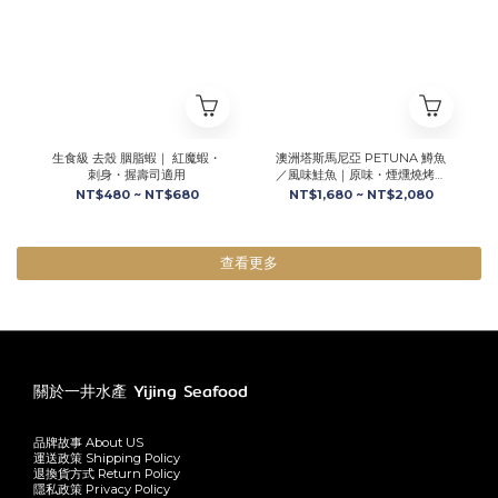
生食級 去殼 胭脂蝦｜ 紅魔蝦・
澳洲塔斯馬尼亞 PETUNA 鱒魚
刺身・握壽司適用
／風味鮭魚｜原味・煙燻燒烤・
番茄羅勒
NT$480 ~ NT$680
NT$1,680 ~ NT$2,080
查看更多
關於一井水產 Yijing Seafood
品牌故事 About US
運送政策 Shipping Policy
退換貨方式 Return Policy
隱私政策 Privacy Policy