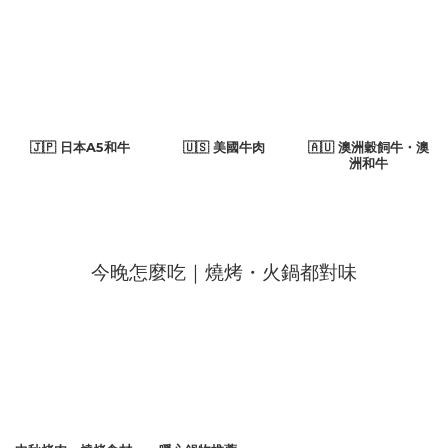
🇯🇵 日本A5和牛
🇺🇸 美國牛肉
🇦🇺 澳洲穀飼牛・澳
洲和牛
今晚怎麼吃｜燒烤・火鍋都對味