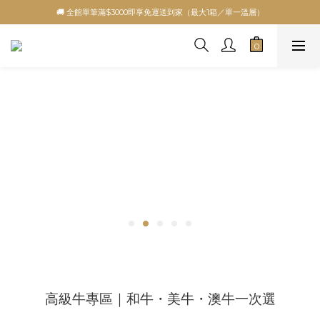
🚚 全館單筆滿$3000即享免運送到家（最大1箱／單一溫層）
高級牛專區｜和牛・美牛・澳牛一次選