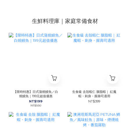
生鮮料理庫｜家庭常備食材
【限時特惠】日式蒲燒鰻魚／白
生食級 去殼蝦仁 胭脂蝦｜ 紅魔
燒鰻魚｜199元超值優惠
蝦・刺身・握壽司適用
NT$199
NT$399
NT$550