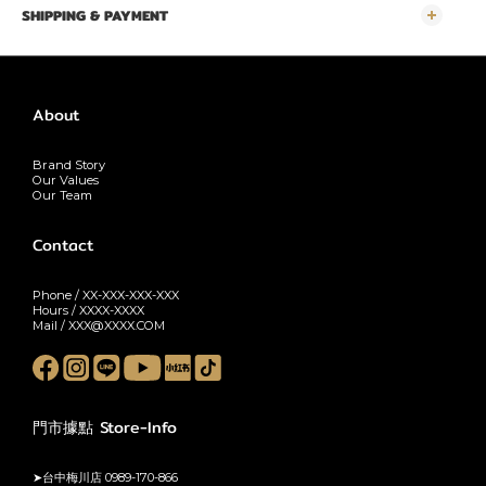
SHIPPING & PAYMENT
About
Brand Story
Our Values
Our Team
Contact
Phone / XX-XXX-XXX-XXX
Hours / XXXX-XXXX
Mail / XXX@XXXX.COM
門市據點 Store-Info
➤台中梅川店 0989-170-866