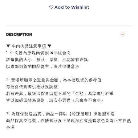
Add to Wishlist
DESCRIPTION
▼ 牛肉肉品注意事項 ▼
1. 牛肉皆為原塊肉切割 ❌非組合肉
故每批的大小、形狀、厚度、油花皆有差異
以實際到貨的肉品為主，圖片僅供參考
2. 賣場所顯示之重量與金額，為本批現貨的參考值
每批會依實際供應狀況調整
若有差異，最終出貨會以您下單的「金額」為準進行秤重
皆以加碼回饋為原則，請安心選購（只會多不會少）
3. 為確保配送品質，肉品一律以【冷凍溫層】凍溫層寄送
商品採真空包裝，在缺氧狀況下呈現深紅或是暗紫色皆為正常自然
色澤