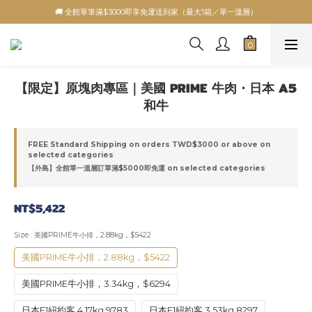
🚚 全館單筆滿$3000即享免運送到家（最大1箱／單一溫層）
【限定】原塊肉專區｜美國 PRIME 牛肉・日本 A5
和牛
FREE Standard Shipping on orders TWD$3000 or above on
selected categories
【外島】全館單一溫層訂單滿$5000即免運 on selected categories
NT$5,422
Size
: 美國PRIME牛小排，2.88kg，$5422
美國PRIME牛小排，2.88kg，$5422
美國PRIME牛小排，3.34kg，$6294
日本F1紐約客 4.17kg 9783
日本F1紐約客 3.53kg 8297