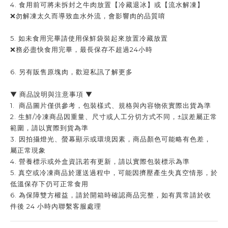
4. 食用前可將未拆封之牛肉放置【冷藏退冰】或【流水解凍】
❌勿解凍太久而導致血水外流，會影響肉的品質唷
5. 如未食用完畢請使用保鮮袋裝起來放置冷藏放置
❌務必盡快食用完畢，最長保存不超過24小時
6. 另有販售原塊肉，歡迎私訊了解更多
▼ 商品說明與注意事項 ▼
1. 商品圖片僅供參考，包裝樣式、規格與內容物依實際出貨為準
2. 生鮮/冷凍商品因重量、尺寸或人工分切方式不同，±誤差屬正常
範圍，請以實際到貨為準
3. 因拍攝燈光、螢幕顯示或環境因素，商品顏色可能略有色差，
屬正常現象
4. 營養標示或外盒資訊若有更新，請以實際包裝標示為準
5. 真空或冷凍商品於運送過程中，可能因擠壓產生失真空情形，於
低溫保存下仍可正常食用
6. 為保障雙方權益，請於開箱時確認商品完整，如有異常請於收
件後 24 小時內聯繫客服處理