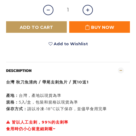
ADD TO CART
BUY NOW
Add to Wishlist
DESCRIPTION
台灣 秋刀魚清肉 / 帶尾去刺魚片 / 買10送1
產地：
台灣，
產地以現貨為準
規格：
5入/盒，
包裝和規格以現貨為準
保存方式：
請以冷凍-18ºC以下保存，並儘早食用完畢
⚠️ 皆以人工去刺，99%的去刺率
食用時仍小心留意細刺喔~