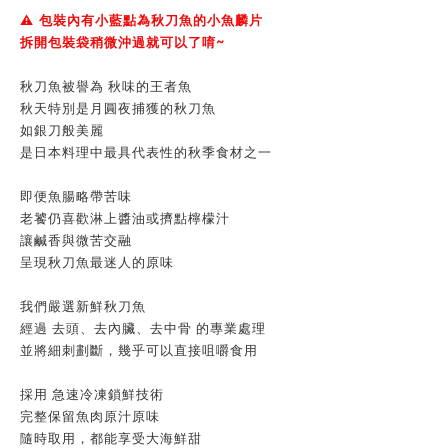
⚠️ 包裝內有小藍點為秋刀魚的小魚麟片
拆開包裝袋稍微沖過就可以了唷~
秋刀魚被譽為 秋味的王者魚
秋天特別是月圓夜捕獲的秋刀魚
如銀刀般美麗
是日本料理中最具代表性的秋季食材之一
即便魚腸略帶苦味
老饕仍喜歡淋上醬油或擠點檸檬汁
讓鹹香與微苦交融
呈現秋刀魚最迷人的原味
我們嚴選新鮮秋刀魚
經過 去頭、去內臟、去中骨 的專業處理
並將細刺劃斷，幾乎可以直接咀嚼食用
採用 急速冷凍鎖鮮技術
完整保留魚肉原汁原味
隨時取用，都能享受大海鮮甜