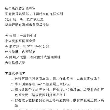
秋刀魚肉質油脂豐富
烹煮後香氣濃郁，保留特有的海洋鮮甜
無論 煎、烤、氣炸或紅燒
都能輕鬆在家端出餐廳級美味
🔥 香煎：平底鍋少油
小火慢煎至兩面金黃
🔥 氣炸鍋：180°C 8–10分鐘
外皮微酥、內裡鮮嫩
🔥 紅燒／煮湯：吸附醬汁或湯頭風味
魚肉軟嫩入味
▼注意事項▼
包裝更新依照廠商為準，圖片僅供參考，以出貨實物為主
手工測量存在1-4cm誤差屬正常狀況
圖片會因螢幕品牌不同、解析度、拍攝燈光、環境顏色而有
色差狀況，請以實際到貨商品為主
營養標示數據若與包裝上略有差異時，以實際包裝上標示為
準