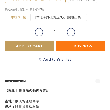
日式火鍋料，任選1款
: 日本蝦球*1包
日本蝦球*1包
日本北海貝/北海玉*1盒（隨機出貨）
ADD TO CART
BUY NOW
Add to Wishlist
DESCRIPTION
【限量】壽喜燒火鍋肉片套組
產地：
以現貨產地為準
規格：
以現貨規格為準