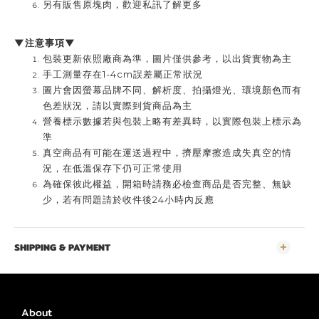
另有販售原塊肉，歡迎私訊了解更多
▼注意事項▼
包裝更新依照廠商為準，圖片僅供參考，以出貨實物為主
手工測量存在1-4cm誤差屬正常狀況
圖片會因螢幕品牌不同、解析度、拍攝燈光、環境顏色而有
色差狀況，請以實際到貨商品為主
營養標示數據若與包裝上略有差異時，以實際包裝上標示為
準
真空商品有可能在運送過程中，擠壓摩擦造成失真空的情
況，在低溫保存下仍可正常使用
為確保彼此權益，開箱時請務必檢查商品是否完整、無缺
少，若有問題請於收件後24小時內反應
SHIPPING & PAYMENT
About