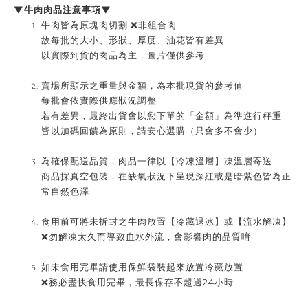
▼牛肉肉品注意事項▼
牛肉皆為原塊肉切割 ❌非組合肉
故每批的大小、形狀、厚度、油花皆有差異
以實際到貨的肉品為主，圖片僅供參考
賣場所顯示之重量與金額，為本批現貨的參考值
每批會依實際供應狀況調整
若有差異，最終出貨會以您下單的「金額」為準進行秤重
皆以加碼回饋為原則，請安心選購（只會多不會少）
為確保配送品質，肉品一律以【冷凍溫層】凍溫層寄送
商品採真空包裝，在缺氧狀況下呈現深紅或是暗紫色皆為正
常自然色澤
食用前可將未拆封之牛肉放置【冷藏退冰】或【流水解凍】
❌勿解凍太久而導致血水外流，會影響肉的品質唷
如未食用完畢請使用保鮮袋裝起來放置冷藏放置
❌務必盡快食用完畢，最長保存不超過24小時