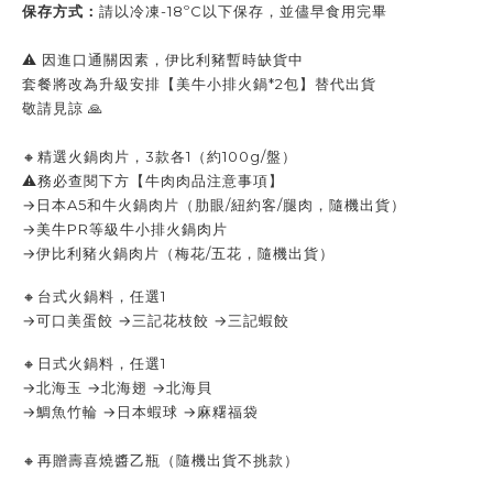
保存方式：
請以
冷凍-18ºC以下保存，並儘早食用完畢
⚠️ 因進口通關因素，伊比利豬暫時缺貨中
套餐將改為升級安排【美牛小排火鍋*2包】替代出貨
敬請見諒 🙏
🔸精選火鍋肉片，3款各1（約100g/盤）
⚠務必查閱下方【牛肉肉品注意事項】
→日本A5和牛火鍋肉片（肋眼/紐約客/腿肉，隨機出貨）
→美牛PR等級牛小排火鍋肉片
→伊比利豬火鍋肉片（梅花/五花，隨機出貨）
🔸台式火鍋料，任選1
→可口美蛋餃 →三記花枝餃 →三記蝦餃
🔸日式火鍋料，
任選1
→北海玉 →北海翅 →北海貝
→鯛魚竹輪 →日本蝦球 →麻糬福袋
🔸
再贈壽喜燒醬乙瓶（隨機出貨不挑款）