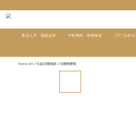
新品上市・熱銷必買
中秋烤肉・燒烤食材
🇯🇵 日本A
View All
/
生猛活體海鮮
/
活體螃蟹類