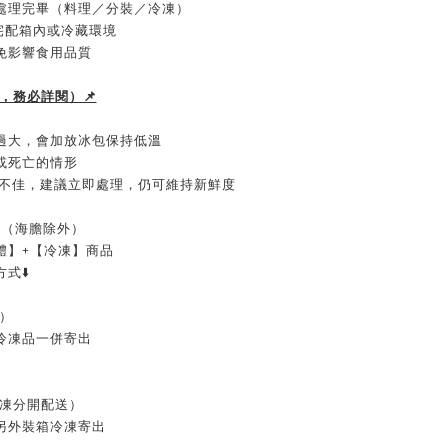
處理完畢（料理／分裝／冷凍）
宅配箱內或冷藏環境
免影響食用品質
，務必詳閱）📌
過大，會加放冰包保持低溫
或死亡的情形
較不佳，建議立即處理，仍可維持新鮮度
出（海膽除外）
體】+【冷凍】商品
式⬇️
送）
冷凍品一併寄出
冷凍分開配送）
另外裝箱冷凍寄出