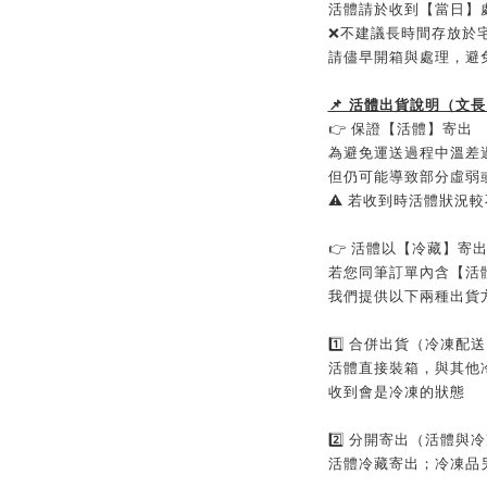
活體請於收到【當日】
❌不建議長時間存放於
請儘早開箱與處理，避
📌 活體出貨說明（文長
👉 保證【活體】寄出
為避免運送過程中溫差
但仍可能導致部分虛弱
⚠️ 若收到時活體狀況
👉 活體以【冷藏】寄
若您同筆訂單內含【活
我們提供以下兩種出貨方
1️⃣ 合併出貨（冷凍配
活體直接裝箱，與其他
收到會是冷凍的狀態
2️⃣ 分開寄出（活體與
活體冷藏寄出；冷凍品