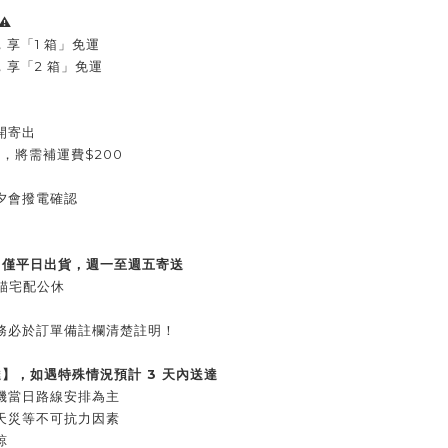
⚠️
，享「1 箱」免運
0，享「2 箱」免運
開寄出
0，將需補運費$200
夕會撥電確認
）僅平日出貨，週一至週五寄送
貓宅配公休
請務必於訂單備註欄清楚註明！
達】，如遇特殊情況預計 3 天內送達
機當日路線安排為主
天災等不可抗力因素
諒