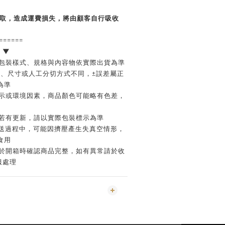
未取，造成運費損失，將由顧客自行吸收
======
 ▼
，包裝樣式、規格與內容物依實際出貨為準
重量、尺寸或人工分切方式不同，±誤差屬正
為準
顯示或環境因素，商品顏色可能略有色差，
訊若有更新，請以實際包裝標示為準
運送過程中，可能因擠壓產生失真空情形，
食用
請於開箱時確認商品完整，如有異常請於收
服處理