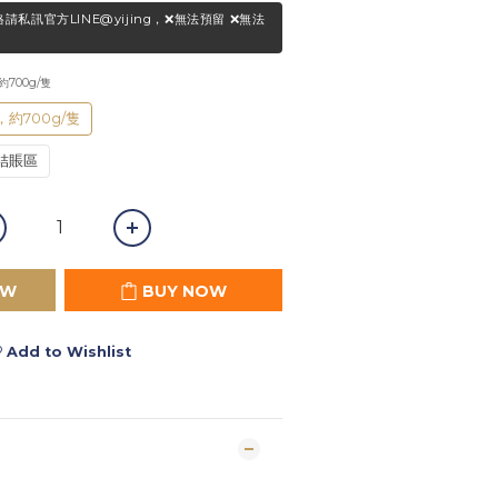
私訊官方LINE@yijing，❌無法預留 ❌無法
700g/隻
約700g/隻
結賬區
OW
BUY NOW
Add to Wishlist