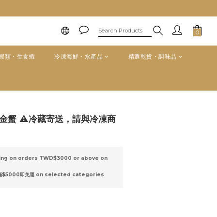
蝦類・生食蝦
冷凍海鮮・水產品
精選乾貨・調味品
BUY NOW
金蟹 ⚠️冷藏寄送，請與冷凍商
ing on orders TWD$3000 or above on
00即免運 on selected categories