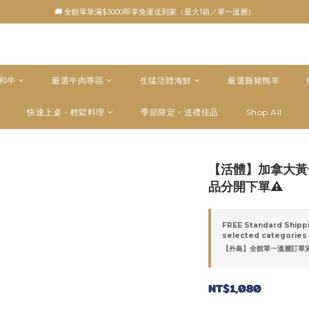
🚚 全館單筆滿$3000即享免運送到家（最大1箱／單一溫層）
5和牛
嚴選牛肉專區
生猛活體海鮮
嚴選雞豬鴨羊
快速上桌・輕鬆料理
季節限定・送禮佳品
Shop All
【活體】加拿大黃
品分開下單⚠️
FREE Standard Shipp
selected categories
【外島】全館單一溫層訂單滿$50
NT$1,080