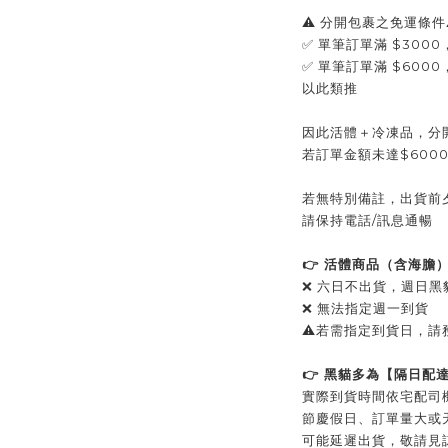
⚠️ 分開包裹之免運條件
✅ 單筆訂單滿 $3000
✅ 單筆訂單滿 $600
以此類推
因此活體＋冷凍品，分
若訂單金額未達$600
若無特別備註，出貨前
請保持電話/訊息通暢
👉 活體商品（含海膽
❌ 六日不出貨，週日黑
❌ 無法指定週一到貨
⚠️若需指定到貨日，
👉 黑貓多為【隔日配
實際到貨時間依宅配司
節慶假日、訂單量大或
可能延遲出貨，敬請見