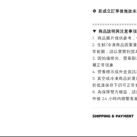
🚫 若成立訂單後無故
==================
▼ 商品說明與注意事項
1. 商品圖片僅供參考
2. 生鮮/冷凍商品因
常範圍，請以實際到貨
3. 因拍攝燈光、螢幕
屬正常現象
4. 營養標示或外盒資
5. 真空或冷凍商品於
於低溫保存下仍可正常
6. 為保障雙方權益，
件後 24 小時內聯繫客
SHIPPING & PAYMENT