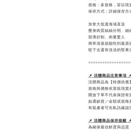
規格：
多規格，皆以現
保存方式：
詳細保存方
加拿大低溫海域直送
蟹身肉質絲絲分明、細
殼薄好剝、肉量驚人
簡單清蒸就能吃到最原
咬下去還有淡淡的堅果
==================
📌 活體商品注意事項 
活體商品為【時價供應
規格與價格依當批現貨
開放下單不代表保證有
如遇缺貨／金額或規格
有疑慮者可先私訊確認
📌 活體商品保存提醒 
為確保最佳鮮度與品質