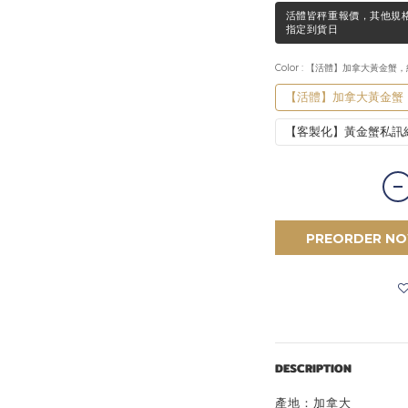
活體皆秤重報價，其他規格請
指定到貨日
Color
: 【活體】加拿大黃金蟹，約
【活體】加拿大黃金蟹，
【客製化】黃金蟹私訊
PREORDER N
DESCRIPTION
產地：加拿大