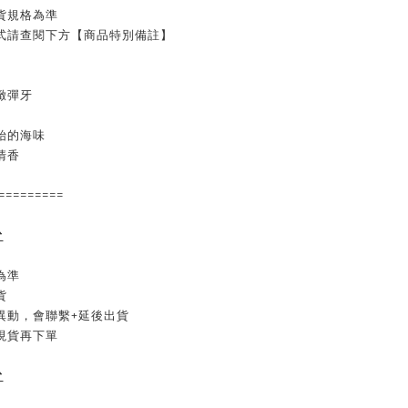
貨規格為準
式請查閱下方【商品特別備註】
緻彈牙
始的海味
清香
=========

】
為準
貨
異動，會聯繫+延後出貨
現貨再下單
